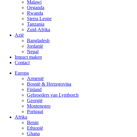
Malawi
Oeganda
Rwanda
Sierra Leone
Tanzania
Zuid-Afrika
Azië
Bangladesh
Jordanië
Nepal
Impact maken
Contact
Europa
Armenië
Bosnië & Herzegovina
Finland
Gebroeders van Lymborch
Georgië
Montenegro
Portugal
Afrika
Benin
Ethiopië
Ghana