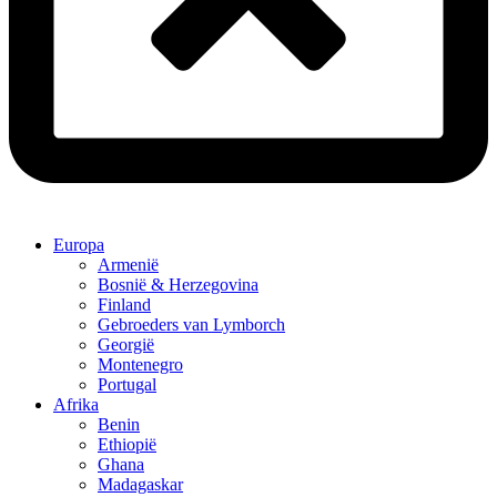
Europa
Armenië
Bosnië & Herzegovina
Finland
Gebroeders van Lymborch
Georgië
Montenegro
Portugal
Afrika
Benin
Ethiopië
Ghana
Madagaskar