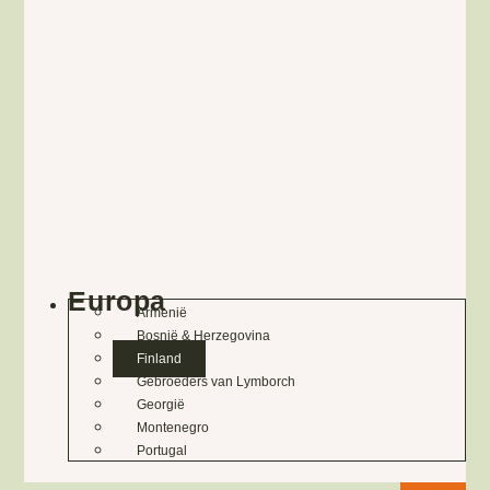
Europa
Armenië
Bosnië & Herzegovina
Finland
Gebroeders van Lymborch
Georgië
Montenegro
Portugal