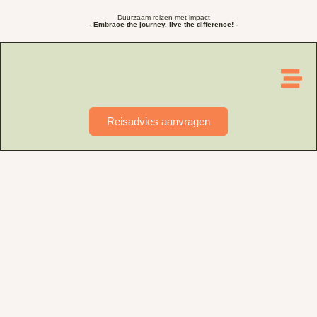
Duurzaam reizen met impact
- Embrace the journey, live the difference! -
Reisadvies aanvragen