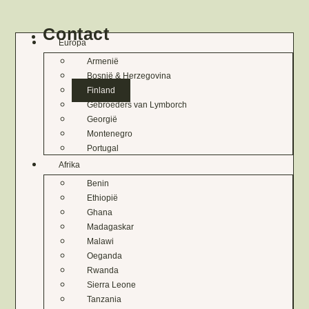
Contact
Europa
Armenië
Bosnië & Herzegovina
Finland
Gebroeders van Lymborch
Georgië
Montenegro
Portugal
Afrika
Benin
Ethiopië
Ghana
Madagaskar
Malawi
Oeganda
Rwanda
Sierra Leone
Tanzania