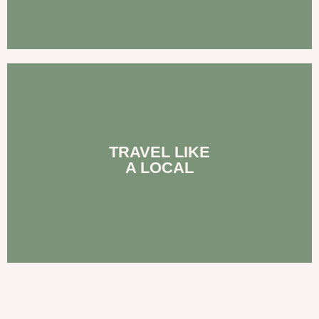
onderdompeling.
TRAVEL LIKE
door lokale families. En kies voor een echte culturele
keuken en verblijf in (eco) accommodaties, beheerd
A LOCAL
Laat lokale gidsen je leiden, geniet van de authentieke
Ervaar het land door de ogen van de lokale bevolking.