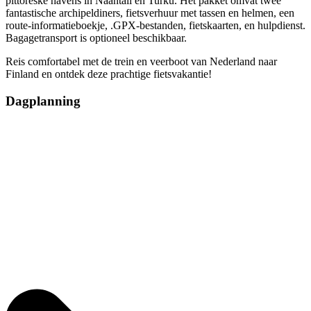
pittoreske havens in Naantali en Turku. Het pakket omvat twee
fantastische archipeldiners, fietsverhuur met tassen en helmen, een
route-informatieboekje, .GPX-bestanden, fietskaarten, en hulpdienst.
Bagagetransport is optioneel beschikbaar.
Reis comfortabel met de trein en veerboot van Nederland naar
Finland en ontdek deze prachtige fietsvakantie!
Dagplanning