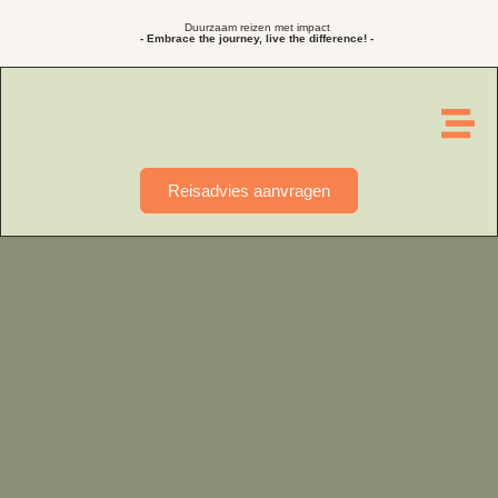
Duurzaam reizen met impact
- Embrace the journey, live the difference! -
Reisadvies aanvragen