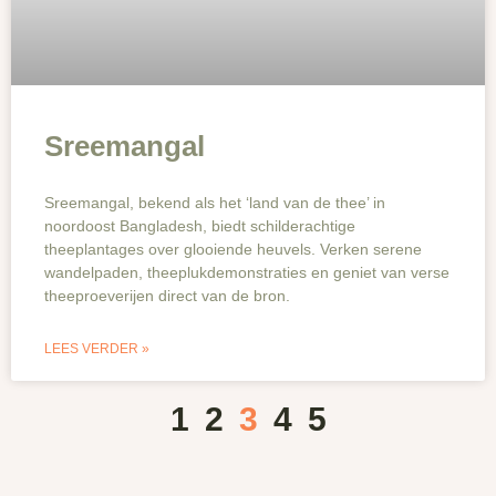
Sreemangal
Sreemangal, bekend als het ‘land van de thee’ in
noordoost Bangladesh, biedt schilderachtige
theeplantages over glooiende heuvels. Verken serene
wandelpaden, theeplukdemonstraties en geniet van verse
theeproeverijen direct van de bron.
LEES VERDER »
1
2
3
4
5