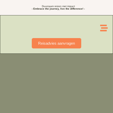
Duurzaam reizen met impact
- Embrace the journey, live the difference! -
Reisadvies aanvragen