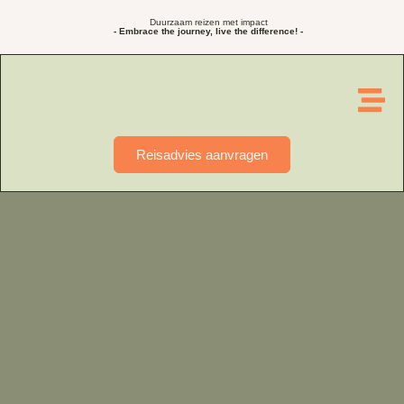
Duurzaam reizen met impact
- Embrace the journey, live the difference! -
Reisadvies aanvragen