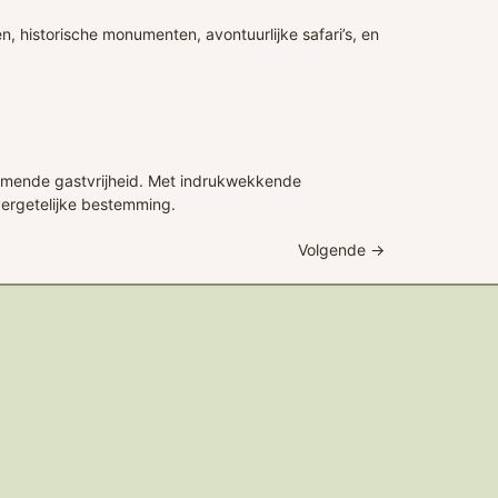
 historische monumenten, avontuurlijke safari’s, en
armende gastvrijheid. Met indrukwekkende
vergetelijke bestemming.
Volgende
→