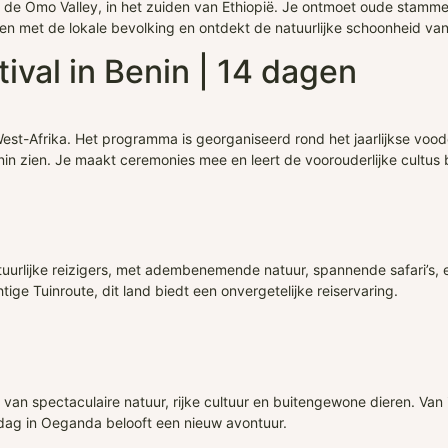
n de Omo Valley, in het zuiden van Ethiopië. Je ontmoet oude stammen
en met de lokale bevolking en ontdekt de natuurlijke schoonheid van 
ival in Benin | 14 dagen
West-Afrika. Het programma is georganiseerd rond het jaarlijkse voodoo 
in zien. Je maakt ceremonies mee en leert de voorouderlijke cultus 
uurlijke reizigers, met adembenemende natuur, spannende safari’s, en
ge Tuinroute, dit land biedt een onvergetelijke reiservaring.
 van spectaculaire natuur, rijke cultuur en buitengewone dieren. Van
 dag in Oeganda belooft een nieuw avontuur.