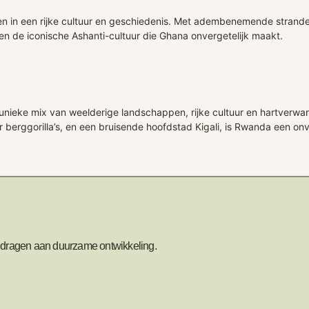
 in een rijke cultuur en geschiedenis. Met adembenemende stranden,
en de iconische Ashanti-cultuur die Ghana onvergetelijk maakt.
unieke mix van weelderige landschappen, rijke cultuur en hartverw
r berggorilla’s, en een bruisende hoofdstad Kigali, is Rwanda een on
bijdragen aan duurzame ontwikkeling.