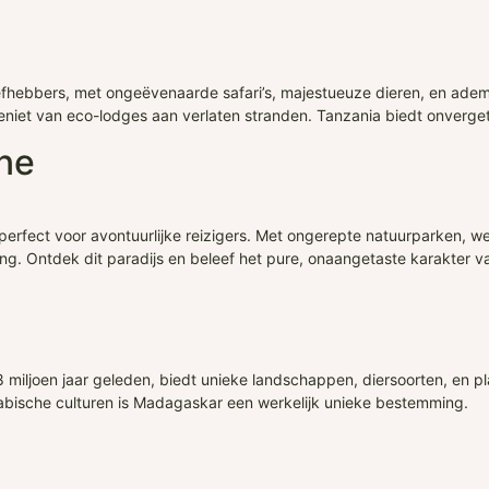
liefhebbers, met ongeëvenaarde safari’s, majestueuze dieren, en ad
niet van eco-lodges aan verlaten stranden. Tanzania biedt onvergetel
one
 perfect voor avontuurlijke reizigers. Met ongerepte natuurparken, w
ing. Ontdek dit paradijs en beleef het pure, onaangetaste karakter v
iljoen jaar geleden, biedt unieke landschappen, diersoorten, en p
rabische culturen is Madagaskar een werkelijk unieke bestemming.