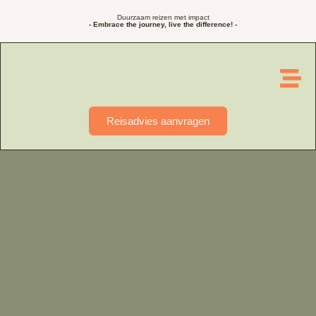
Duurzaam reizen met impact
- Embrace the journey, live the difference! -
Reisadvies aanvragen