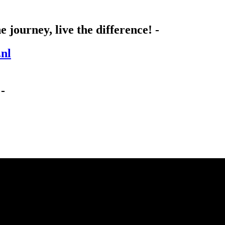
 journey, live the difference! -
.nl
-