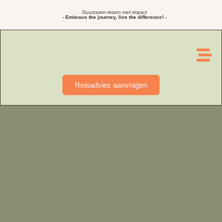
Duurzaam reizen met impact
- Embrace the journey, live the difference! -
Reisadvies aanvragen