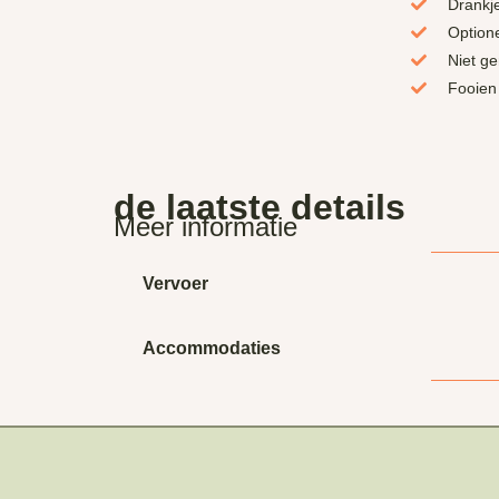
Drankj
Optione
Niet g
Fooien
de laatste details
Meer informatie
Vervoer
Accommodaties