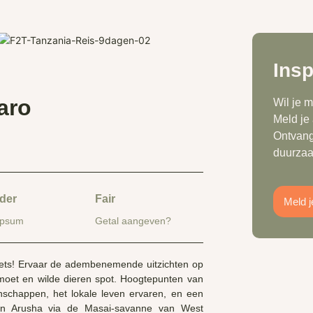
Insp
aro
Wil je 
Meld je
Ontvang
duurzaa
nder
Fair
Meld j
ipsum
Getal aangeven?
fiets! Ervaar de adembenemende uitzichten op
ntmoet en wilde dieren spot. Hoogtepunten van
eenschappen, het lokale leven ervaren, en een
an Arusha via de Masai-savanne van West