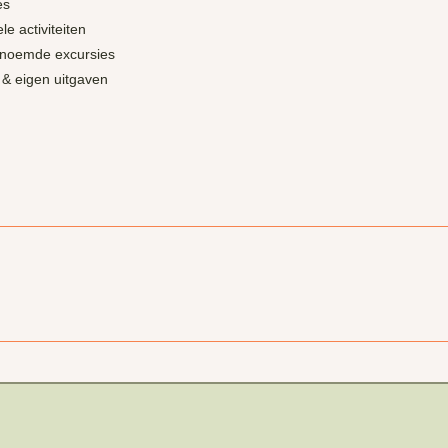
es
le activiteiten
enoemde excursies
 & eigen uitgaven