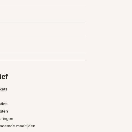
ief
ckets
ties
sten
eringen
enoemde maaltijden